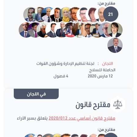
مقترح من:
21
:
اللجان
لجنة تنظيم الإدارة وشؤون القوات
الحاملة للسلاح
12 مارس 2020
4 فصول
في اللجان
مقترح قانون
مقترح قانون أساسي عدد 2020/012
يتعلق بسبر الآراء
مقترح من: