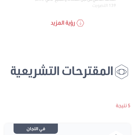
139 التصويت
رؤية المزيد
المقترحات التشريعية
5 نتيجة
في اللجان