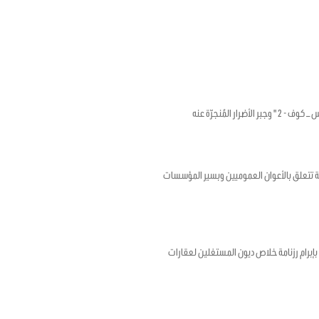
لمُنجرّة عنه
ؤرخ في 17 أفريل 2020 المتعلق بضبط أحكام استثنائية تتعلق بالأعوان العموميين وبسير المؤسسات
رخ في 12 ماي 2020 المتعلق بتمديد الأجل المتعلق بإبرام رزنامة خلاص ديون المستغلين لعقارات