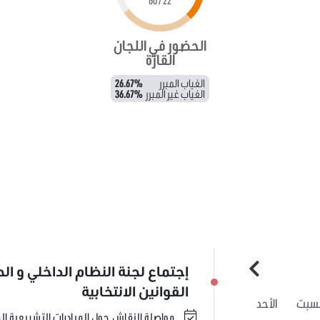
22 / 60
الحضور في اللجان
القارّة
الغياب المبرر
26.67%
الغياب غير المبرر
36.67%
إجتماع لجنة النظام الداخلي و الح
القوانين الانتخابية
لسبت
الأحد
مواصلة النقاش حول المبادرات التشريعية الم