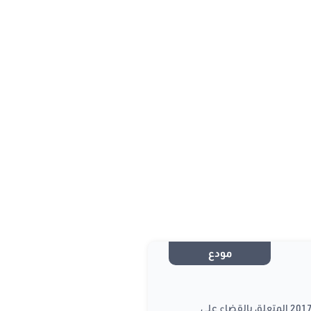
مودع
يتعلق بتنقيح أحكام القانون الأساسي عدد 58 لسنة 2017 المؤرخ في 11 أوت 2017 المتعلق بالقضاء على