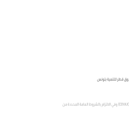
وق قطر للتنمية بتونس
يتعلق بالترخيص للدولة في الانضمام إلى المبادرة العالمية لتسهيل إتاحة اللقاحات ضد فيروس كوفيد – 19 "كوفاكس" (COVAX) وفي الالتزام بالشروط العامة المحددة من