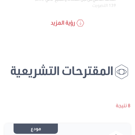
139 التصويت
رؤية المزيد
المقترحات التشريعية
8 نتيجة
مودع