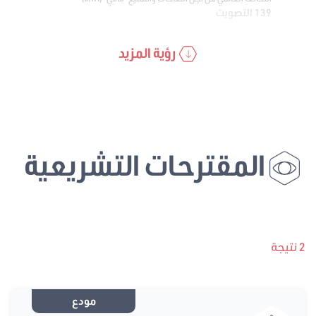
139 التصويت
رؤية المزيد
المقترحات التشريعية
2 نتيجة
مودع