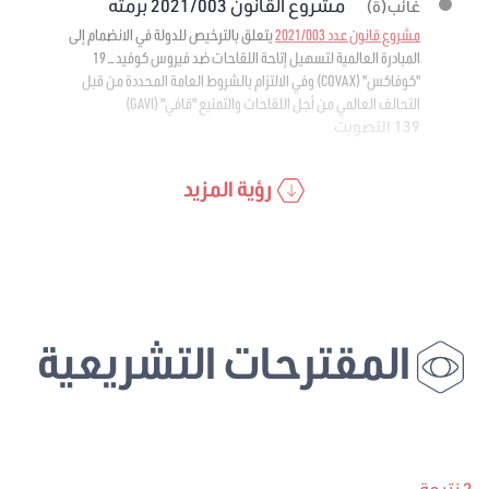
مشروع القانون 2021/003 برمته
غائب(ة)
مشروع قانون عدد 2021/003
يتعلق بالترخيص للدولة في الانضمام إلى
المبادرة العالمية لتسهيل إتاحة اللقاحات ضد فيروس كوفيد – 19
"كوفاكس" (COVAX) وفي الالتزام بالشروط العامة المحددة من قبل
التحالف العالمي من أجل اللقاحات والتمنيع "قافي" (GAVI)
139 التصويت
رؤية المزيد
المقترحات التشريعية
2 نتيجة