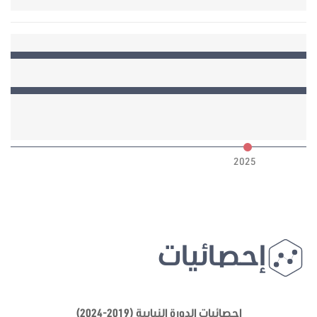
6
2025
إحصائيات
إحصائيات الدورة النيابية (2019-2024)