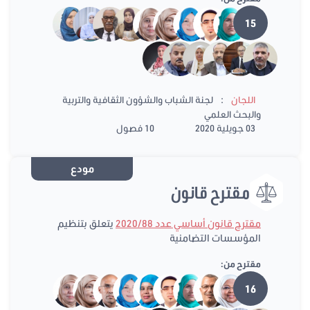
15
:
اللجان
لجنة الشباب والشؤون الثقافية والتربية
والبحث العلمي
03 جويلية 2020
10 فصول
مودع
مقترح قانون
مقترح قانون أساسي عدد 2020/88
يتعلق بتنظيم
المؤسسات التضامنية
مقترح من:
16