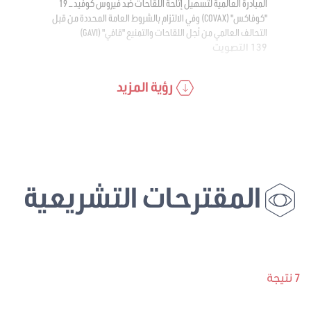
المبادرة العالمية لتسهيل إتاحة اللقاحات ضد فيروس كوفيد – 19
"كوفاكس" (COVAX) وفي الالتزام بالشروط العامة المحددة من قبل
التحالف العالمي من أجل اللقاحات والتمنيع "قافي" (GAVI)
139 التصويت
رؤية المزيد
المقترحات التشريعية
7 نتيجة