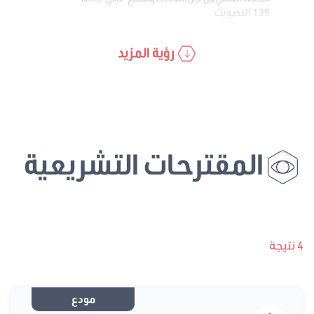
139 التصويت
رؤية المزيد
المقترحات التشريعية
4 نتيجة
مودع