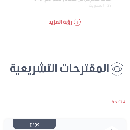
139 التصويت
رؤية المزيد
المقترحات التشريعية
4 نتيجة
مودع