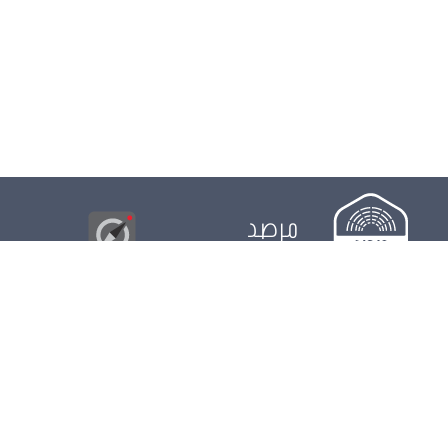
مرصد
البوصلة
© 2026
مجلس
الدور التشريعي
الدور الرقابي
الدور الانتخابي
نشريات
الرزنامة
مستجدات
النواب
ويكي مجلس
البيانات المفتوحة