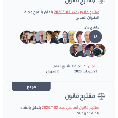
مقترح قانـون عدد 2020/103
يتعلّق بتنقيح مجلة
الطيران المدني
مقترح من:
13
:
اللجان
لجنة التشريع العام
23 جويلية 2020
2 فصول
مودع
مقترح قانون
مقترح قانون أساسي عدد 2020/102
يتعلق بإنشاء
بلدية "جرزونة"