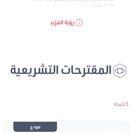
139 التصويت
رؤية المزيد
المقترحات التشريعية
5 نتيجة
مودع