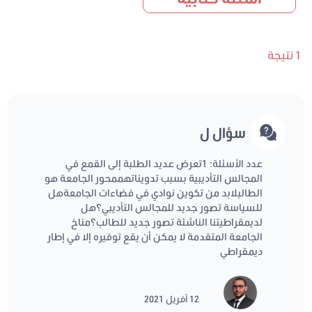
1 نتيجة
سؤال ل
عدد الأسئلة: 1تعرض عديد الطلبة إلى القمع في
المجالس التأديبية بسبب تدويناتهممحور الجامعة هو
الطالبلابد من تكوين نوادي في فضاءات الجامعةهل
للسياسة تصور جديد للمجالس التأديبي؟هل
لديمقراطيتنا الناشئة تصور جديد للطالب؟مناخ
الجامعة المتقدمة لا يمكن أن يقع توفيره إلا في إطار
ديمقراطي
12 أفريل 2021