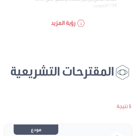
139 التصويت
رؤية المزيد
المقترحات التشريعية
5 نتيجة
مودع