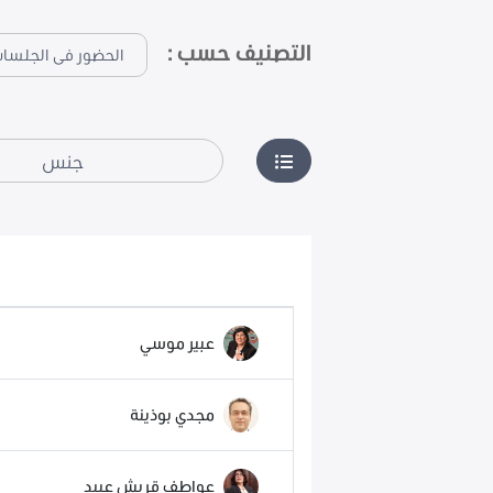
التصنيف حسب :
جنس
عبير موسي
مجدي بوذينة
عواطف قريش عبيد