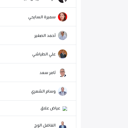
سميرة السايحي
أحمد الصغير
علي الطياشي
ثامر سعد
وسام الشعري
عياض علاق
الفاضل الوج