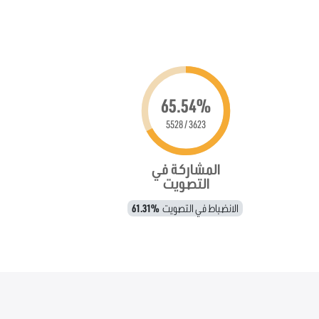
65.54%
3623 / 5528
المشاركة في
التصويت
الانضباط في التصويت
61.31%