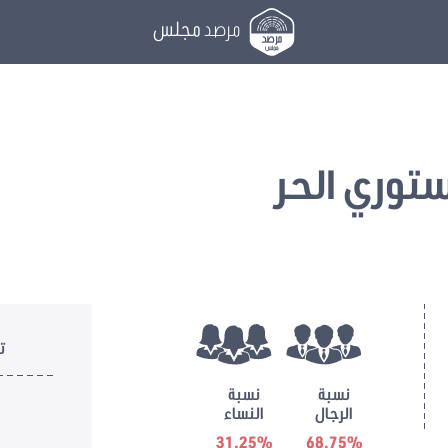
مرصد
مجلس
ستوري الحر
ت
نسبة
نسبة
الرجال
النساء
31.25%
68.75%