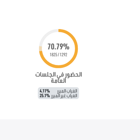
70.79%
1292 / 1825
الحضور في الجلسات
العامة
الغياب المبرر
4.11%
الغياب غير المبرر
25.1%