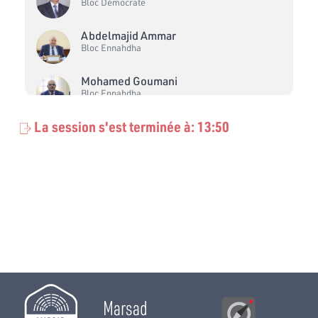
Bloc Démocrate
Abdelmajid Ammar
Bloc Ennahdha
Mohamed Goumani
Bloc Ennahdha
La session s'est terminée à: 13:50
Thameur Saad
Bloc PDL
Ridha Jaouadi
Indépendant
Chadia Hafsouni
Bloc Qalb Tounes
Lotfi Ayadi
Bloc Démocrate
Marsad