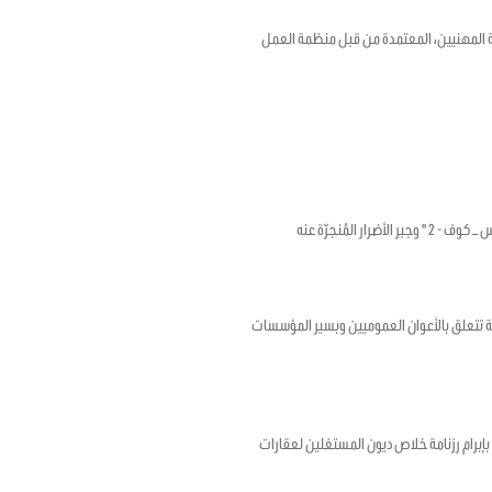
18 بشأن الإطار الترويجي للصحة والسلامة المهنيين، المعتمدة من قبل منظمة العمل
لمُنجرّة عنه
ؤرخ في 17 أفريل 2020 المتعلق بضبط أحكام استثنائية تتعلق بالأعوان العموميين وبسير المؤسسات
رخ في 12 ماي 2020 المتعلق بتمديد الأجل المتعلق بإبرام رزنامة خلاص ديون المستغلين لعقارات