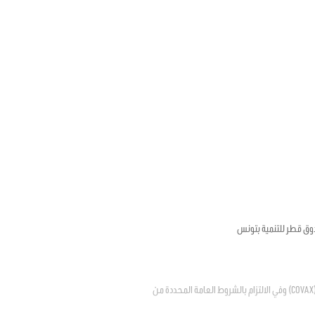
وق قطر للتنمية بتونس
يتعلق بالترخيص للدولة في الانضمام إلى المبادرة العالمية لتسهيل إتاحة اللقاحات ضد فيروس كوفيد – 19 "كوفاكس" (COVAX) وفي الالتزام بالشروط العامة المحددة من