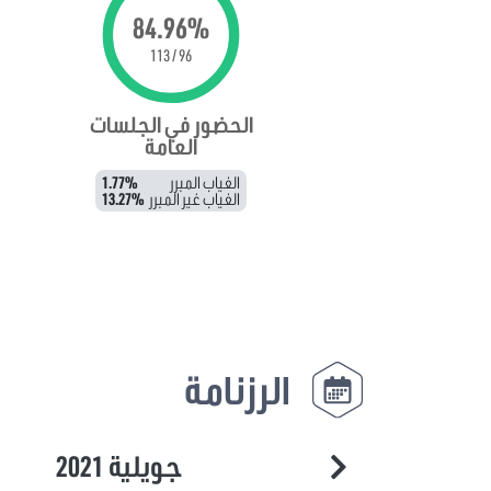
84.96%
96 / 113
الحضور في الجلسات
العامة
الغياب المبرر
1.77%
الغياب غير المبرر
13.27%
الرزنامة
جويلية 2021