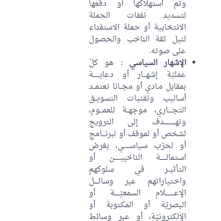
وتم استهلاكها أو دفعها
لتسديد نفقات الحملة
الانتخابية أو حملة الاستفتاء
لنيل ثقة الناخب والحصول
على صوته.
الإشهار السياسي
: هو كلّ
عمليّة إشهـــار أو دعايــــــة
بمقابل مـادي أو مجــانا تعتمــد
أساليب وتقنيات التسويــق
التجــــاري، موجهــة للعمـــوم،
وتهـــــــــــدف إلى الترويج
لشخص أو لموقف أو لبرنـــامج
أو لحزب سياســــــي، بغرض
استمالــــــة الناخبيــــــن أو
التأثيــر في سلوكهم
واختياراتهم عبر وسائــــل
الإعـــــــــلام السمعيّـــــة أو
البصريّة أو المكتوبة أو
الإلكترونيّة، أو عبر وسائط