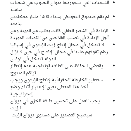
الشحنات التي يستوردها ديوان الحبوب هي شحنات
سلمية
لم يقم صندوق التعويض بسداد 1400 مليار متخلدين
بذمته
الزيادة في الشعير العلفي كانت بطلب من المهنة ومن
أجل الزيادة في نصيب الفلاحين من الكميات الموردة
لا تتدخل في مجال إنتاج زيت الزيتون في إسبانيا
رغم تفوقهم علينا في مجال الإنتاج في حين لا تزال
الدولة تتدخل في تونس
يقتضي الحفاظ على الطاقة الإنتاجية عدم إنتظار
تراكم المنتوج
ستتغير الخارطة الجغرافية لإنتاج الزيتون ويجب
أخذ هذا المعطى بعين الإعتبار أثناء وضع
إستراتيجية
يجب العمل على تحسين طاقة الخزن في ديوان
الزيت
سيصبح التصدير على مستوى ديوان الزيت