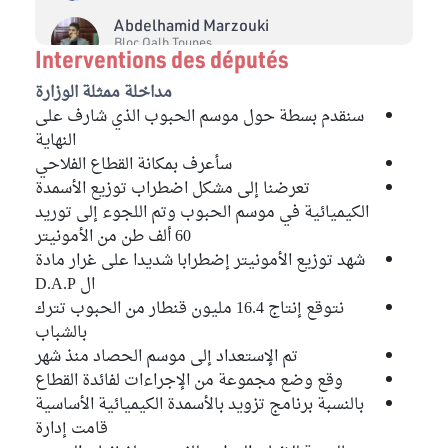
Abdelhamid Marzouki
Bloc Qalb Tounes
Interventions des députés
Fakhereedine Chabchoub
مداخلة ممثلة الوزارة
Bloc de la Réforme
سنقدم بسطة حول موسم الحبوب الذي شارف على
النهاية
Halima Hammami
سأعرف بمكانة القطاع الفلاحي
Bloc Coalition Al Karama
تعرضنا إلى مشكل اضطراب توزيع الأسمدة
الكيميائية في موسم الحبوب وتم اللجوء إلى توريد
Fathi Belgacem
60 ألف طن من الأمونيتر
Bloc Ennahdha
شهد توزيع الأمونيتر إضطرابا شديدا على غرار مادة
Noussaiba Ben Ali
ال D.A.P
Bloc Ennahdha
نتوقع إنتاج 16.4 مليون قنطار من الحبوب تترك
بالشباب
Moussa Ben Ahmed
تم الإستعداد إلى موسم الحصاد منذ شهر
Bloc Ennahdha
وقع وضع مجموعة من الإجراءات لفائدة القطاع
بالنسبة برنامج تزويد بالأسمدة الكيميائية الأساسية
Mohamed Zrig
قامت إدارة
Bloc Ennahdha