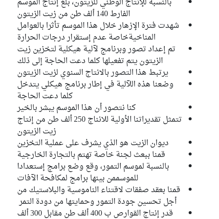
بالنسبة للإنتاج الوطني للزيتون، بلغ إنتاج الموسم
الفارط 140 ألف طن من زيت الزيتون
Salma Maalej
Bloc Démocrate
شهدت فترة الإزهار خلال هذا الموسم تأثرا بالعوامل
المناخيةخاصة عدم إستقرار درجات الحرارة
Souhir Askri
تم إعداد تصور وبرنامج لآلية هيكلية لتخزين زيت
Indépendant
الزيتون يتم تفعيلها كلما دعت الحاجة إلى ذلك
يرتبط هذا التصور بالانتاج السنوي لزيت الزيتون
Non affilié au commission
3
وضعنا هذه اللآلية في إطار برنامج هيكلي يتدخل
Salem Ketata
كلما دعت الحاجة
Bloc Démocrate
كنا نتصور أن هذا الموسم يبشر بالخير
تتمثل تقديراتنا الأولية للانناج 250 ألف طن من إنتاج
Fathi Ayadi
زيت الزيتون
Bloc Ennahdha
ديوان الزيت هو الذي يشرف على عملية التخزين
Mahbouba Ben Dhifallah
قمنا ببعث لجنة خاصة تهتم بالتجارة الخارجية
Bloc Ennahdha
بالنسبة لموسم التمور، وقع وضع برامج إستعدادا
للموسممن بينها برامج لمكافحة الآفات
قمنا بعقد صفقات لاقتناء الناموسية والبلاستيك من
أجل تحسين جودة التمور وحمايتها من دودة التمر
قدر إنتاج القوارص ب 400 ألف طن مقابل 300 ألف