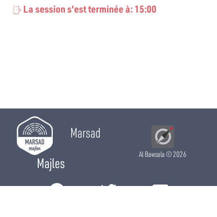
La session s'est terminée à: 15:00
Marsad
Al Bawsala
© 2026
Majles