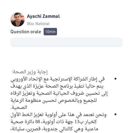
Ayachi Zammal
Bloc National
Question orale
10min
إجابة وزير الصحة:
في إطار الشراكة الإسترتجية مع الإتحاد الأوروبي
يتم حاليا تنفيذ برنامج الصحة عزيزة الذي يهدف
إلى تحسين ضروف الحياتية الصحية وتعزيز الرفاه
للجميع وبالخصوص تحسين منظومة الرعاية
الصحية.
ونحن نعتمد في هذا على أولوية تعزيز الخط الأول
كخيار ب13 جهة ذات أولوية، 88 دائرة صحية
ماعنية وهي كالتالي جندوبة، قصرين، سليانة،