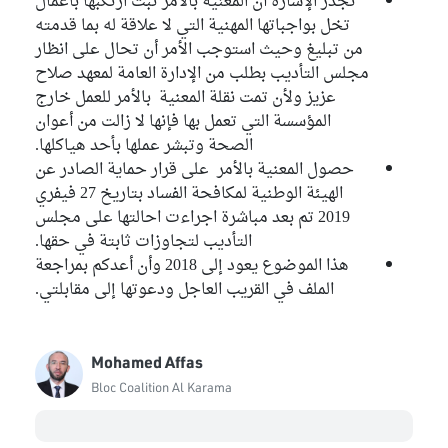
تجدر الإشارة أن المعنية بالأمر ثبت ارتكبها بأعمال
تخل بواجباتها المهنية التي لا علاقة له بما قدمته
من تبليغ وحيث استوجب الأمر أن تحال على انظار
مجلس التأديب بطلب من الإدارة العامة لمعهد صلاح
عزيز ولأن تمت نقلة المعنية بالأمر للعمل خارج
المؤسسة التي تعمل بها فإنها لا زالت من أعوان
الصحة وتبشر عملها بأحد هياكلها.
حصول المعنية بالأمر على قرار حماية الصادر عن
الهيئة الوطنية لمكافحة الفساد بتاريخ 27 فيفري
2019 تم بعد مباشرة اجراءت احالتها على مجلس
التأديب لتجاوزات ثابتة في حقها.
هذا الموضوع يعود إلى 2018 وأن أعدكم بمراجعة
الملف في القريب العاجل ودعوتها إلى مقابلتي.
Mohamed Affas
Bloc Coalition Al Karama