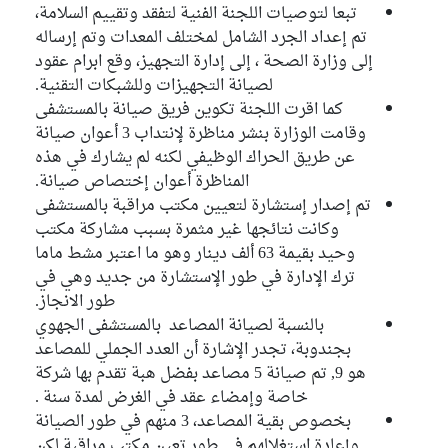
تبعا لتوصيات اللجنة الفنية لتفقد وتقييم السلامة،
تم إعداد الجرد الشامل لمختلف المعدات وتم إرساله
إلى وزارة الصحة ، إلى إدارة التجهيز، وقع ابرام عقود
لصيانة التجهيزات وللشبكات التقنية.
كما اقرت اللجنة تكوين فريق صيانة بالمستشفى
وقامت الوزارة بنشر مناظرة لإنتداب 3 أعوان صيانة
عن طريق الحراك الوظيفي لكنه لم يشارك في هذه
المناظرة أعوان إختصاص صيانة.
تم إصدار إستشارة لتعيين مكتب مراقبة بالمستشفى
وكانت نتائجها غير مثمرة بسبب مشاركة مكتب
وحيد بقيمة 63 ألف دينار وهو ما اعتبر مشط ماما
ترك الإدارة في طور الإستشارة من جديد وهي في
طور الانجاز.
بالنسبة لصيانة المصاعد بالمستشفى الجهوي
بجندوبة، تجدر الإشارة أن العدد الجملي للمصاعد
هو 9, تم صيانة 5 مصاعد بفضل هبة تقدم بها شركة
خاصة وإمضاء عقد في الغرض لمدة سنة .
بخصوص بقية المصاعد، 3 منهم في طور الصيانة
وإعادة استغلالهم في طور تعين مكتب مراقبة لكن