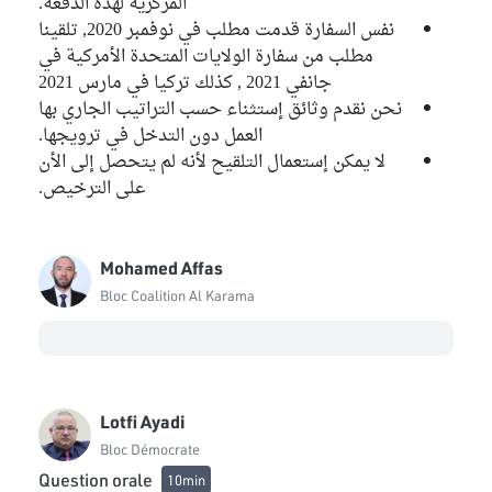
المركزية لهذه الدفعة.
نفس السفارة قدمت مطلب في نوفمبر 2020, تلقينا
مطلب من سفارة الولايات المتحدة الأمركية في
جانفي 2021 , كذلك تركيا في مارس 2021
نحن نقدم وثائق إستثناء حسب التراتيب الجاري بها
العمل دون التدخل في ترويجها.
لا يمكن إستعمال التلقيح لأنه لم يتحصل إلى الأن
على الترخيص.
Mohamed Affas
Bloc Coalition Al Karama
Lotfi Ayadi
Bloc Démocrate
Question orale
10min