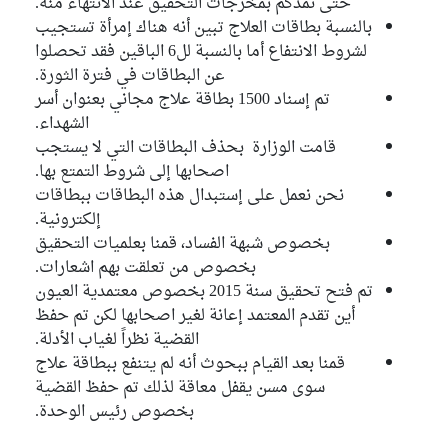
حتى نمدكم بمخرجات التحقيق عند الانتهاء منه.
بالنسبة بطاقات العلاج تبين أنه هناك إمرأة تستجيب
لشروط الانتفاع أما بالنسبة لل6 الباقين فقد تحصلوا
عن البطاقات في فترة الثورة.
تم إسناد 1500 بطاقة علاج مجاني بعنوان أسر
الشهداء.
قامت الوزارة بحذف البطاقات التي لا يستجب
اصحابها إلى شروط التمتع بها.
نحن نعمل على إستبدال هذه البطاقات ببطاقات
إلكترونية.
بخصوص شبهة الفساد، قمنا بعلميات التحقيق
بخصوص من تعلقت بهم اشعارات.
تم فتح تحقيق سنة 2015 بخصوص معتمدية العيون
أين تقدم المعتمد إعانة لغير اصحابها لكن تم حفظ
القضية نظراً لغياب الأدلة.
قمنا بعد القيام ببحوث أنه لم يتنفع ببطاقة علاج
سوى مسن يقفل معاقة لذلك تم حفظ القضية
بخصوص رئيس الوحدة.