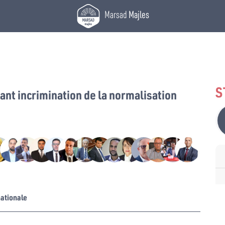
Marsad
Majles
S
ant incrimination de la normalisation
nationale