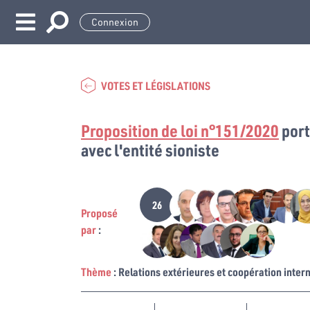
Connexion
VOTES ET LÉGISLATIONS
Proposition de loi n°151/2020
port
avec l'entité sioniste
26
Proposé
par
:
Thème
: Relations extérieures et coopération inter