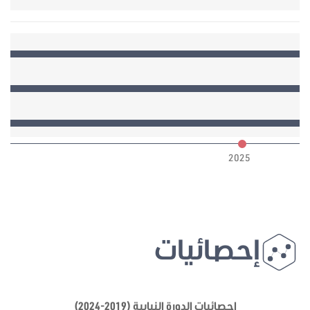
6
2025
إحصائيات
إحصائيات الدورة النيابية (2019-2024)