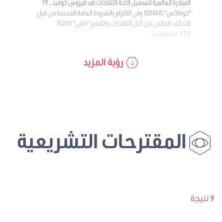
المبادرة العالمية لتسهيل إتاحة اللقاحات ضد فيروس كوفيد – 19
"كوفاكس" (COVAX) وفي الالتزام بالشروط العامة المحددة من قبل
التحالف العالمي من أجل اللقاحات والتمنيع "قافي" (GAVI)
139 التصويت
رؤية المزيد
المقترحات التشريعية
9 نتيجة