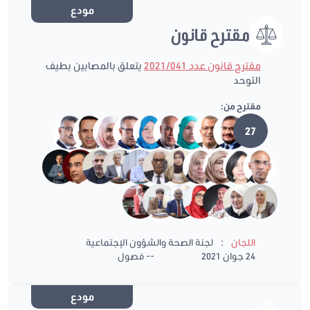
مودع
مقترح قانون
مقترح قانون عدد 2021/041
يتعلق بالمصابين بطيف
التوحد
مقترح من:
27
:
اللجان
لجنة الصحة والشؤون الإجتماعية
24 جوان 2021
-- فصول
مودع