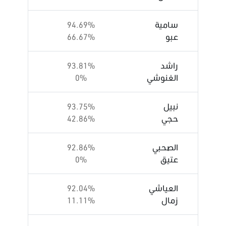
سامية
94.69%
عبو
66.67%
راشد
93.81%
الغنوشي
0%
نبيل
93.75%
حجي
42.86%
الصحبي
92.86%
عتيق
0%
العياشي
92.04%
زمال
11.11%