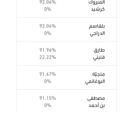
المبروك
92.04%
كرشيد
0%
بلقاسم
92.04%
الدراجي
0%
طارق
91.96%
فتيتي
22.22%
منجيّة
91.67%
البوغانمي
0%
مصطفى
91.15%
بن أحمد
0%
سميرة
91.15%
الشواشي
30%