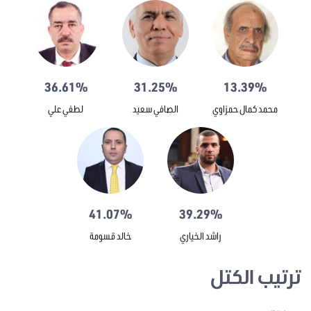
36.61%
31.25%
13.39%
محمد كمال حمزاوي
الصافي سعيد
لطفي علي
41.07%
39.29%
راشد الخياري
خالد قسومة
ترتيب الكتل