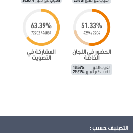
63.39%
51.33%
46084 / 72702
2204 / 4294
الحضور في اللجان
المشاركة في
الخاصة
التصويت
الغياب المبرر
18.86%
الغياب غير المبرر
29.81%
التصنيف حسب :