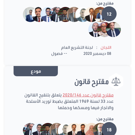
مقترح من:
12
:
اللجان
لجنة التشريع العام
08 ديسمبر 2020
-- فصول
مودع
مقترح قانون
مقترح قانون عدد 2020/146
يتعلق بتنقيح القانون
عدد 33 لسنة 1969 المتعلق بضبط توريد الأسلحة
والاتجار فيها ومسكها وحملها
مقترح من:
18