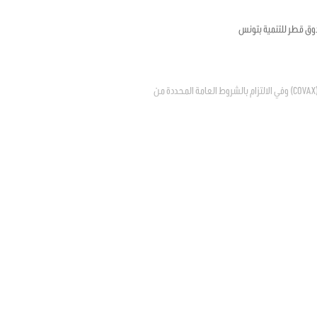
وق قطر للتنمية بتونس
يتعلق بالترخيص للدولة في الانضمام إلى المبادرة العالمية لتسهيل إتاحة اللقاحات ضد فيروس كوفيد – 19 "كوفاكس" (COVAX) وفي الالتزام بالشروط العامة المحددة من