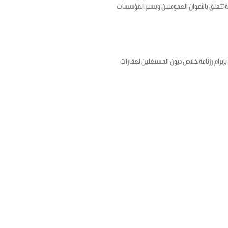
ؤرخ في 17 أفريل 2020 المتعلق بضبط أحكام استثنائية تتعلق بالأعوان العموميين وبسير المؤسسات
رخ في 12 ماي 2020 المتعلق بتمديد الأجل المتعلق بإبرام رزنامة خلاص ديون المستغلين لعقارات