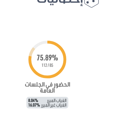
75.89%
85 / 112
الحضور في الجلسات
العامة
الغياب المبرر
8.04%
الغياب غير المبرر
16.07%