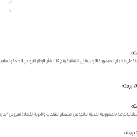
يتعلق بالموافقة على انضمام الجمهورية التونسية إلى الاتفاقية رقم 7
 خاصة بالمسؤولية المدنيّة الناتجة عن استخدام اللقاحات والأدوية المُضادة لفيروس " سارس – كوف - 2 " وجبر الأضرار ا