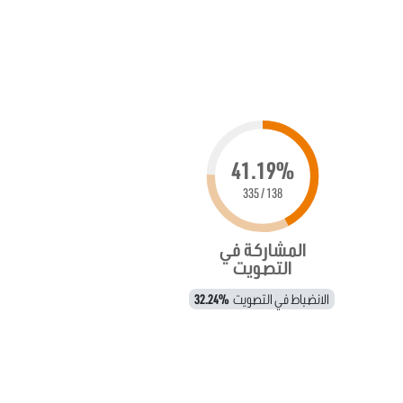
41.19%
138 / 335
المشاركة في
التصويت
الانضباط في التصويت
32.24%