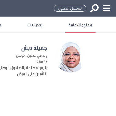
تسجيل الدخول
معلومات عامة
إحصائيات
ج
جميلة دبش
ولد في مدنين , تونس
57 سنة
رئيس مصلحة بالصندوق الوطن
للتأمين على المرض