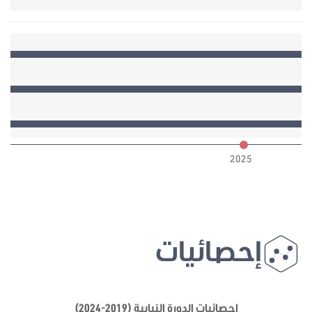
6
2025
إحصائيات
إحصائيات الدورة النيابية (2019-2024)