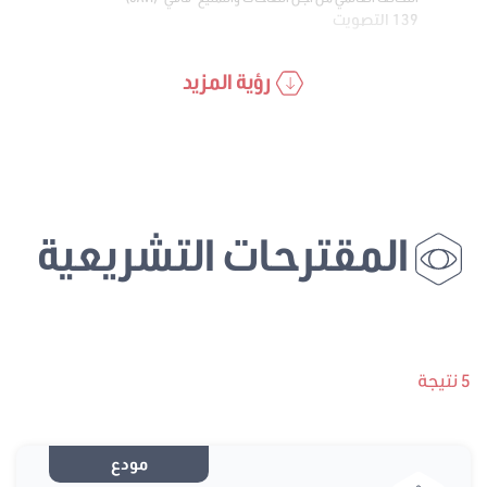
139 التصويت
رؤية المزيد
المقترحات التشريعية
5 نتيجة
مودع