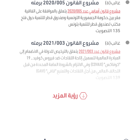
مشروع القانون 2020/005 برمته
غائب(ة)
مشروع قانون أساسي عدد 2020/005
يتعلق بالموافقة على اتفاقية
مقر بين حكومة الجمهورية التونسية وصندوق قطر للتنمية حول فتح
مكتب لصندوق قطر للتنمية بتونس
135 التصويت
مشروع القانون 2021/003 برمته
غائب(ة)
مشروع قانون عدد 2021/003
يتعلق بالترخيص للدولة في الانضمام إلى
المبادرة العالمية لتسهيل إتاحة اللقاحات ضد فيروس كوفيد – 19
"كوفاكس" (COVAX) وفي الالتزام بالشروط العامة المحددة من قبل
التحالف العالمي من أجل اللقاحات والتمنيع "قافي" (GAVI)
139 التصويت
رؤية المزيد