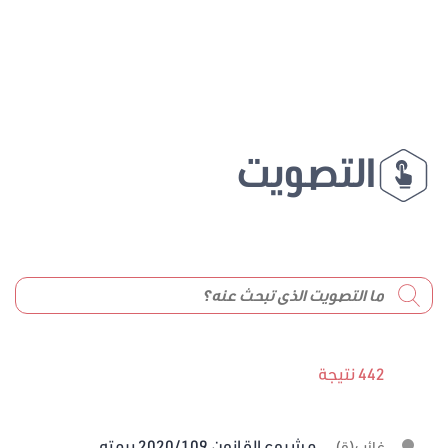
التصويت
442 نتيجة
مشروع القانون 2020/109 برمته
غائب(ة)