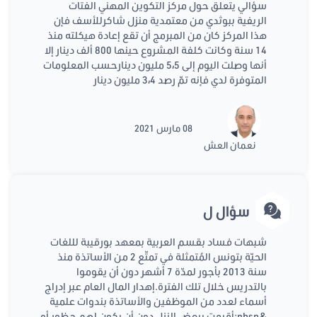
سؤالي يتعلق حول مركز التكوين المهني الفتات
الريفية ببوثدي من معتمدية منزل شاكرللأسف فإن
هذا المركز كان من المبرمج أن تقع إعادة هيكلته منذ
14 سنة وكانت كلفة المشروع حينها 800 ألف دينار إلا
أنها وصلت اليوم إلى 5،5 مليون دينارحسب المعلومات
المتوفرة لدي فإنه تمّ رصد 3،4 مليون دينار
08 مارس 2021
نعمان العش
سؤال ل
شبهات فساد بقسم العربية بمعهد بورقيبة لللغات
الحيّة بتونس المُتمثلة في تمتّع 2 من الأساتذة منذ
سنة 2013 بأجور لمدّة 7 أشهر دون أن يقوموا
بالتدريس خلال تلك الفترة.إهدار المال العام عبر إدراج
أسماء لعدد من الموظفين والأساتذة بندوات علمية
&nbsp;أقيمت ببعض النزل دون أن يكون لهم حظور أو