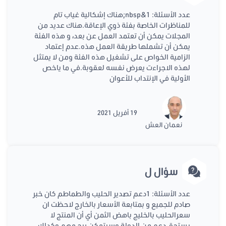
عدد الأسئلة: 1&nbsp;هناك إشكالية غياب تام
للمناظرات الخاصة بفئة ذوي الإعاقة.هناك عديد من
المجلات يمكن أن تعتمد العمل عن بعد، و هذه الفئة
يمكن أن تشملها طريقة العمل هذه.عدم إعتماد
الزامية الخواص على تشغيل هذه الفئة ومن لا يمتثل
لهذه الاجراءت يعرض نفسه لعقوبة.في ما ياخص
الأولية في الإنتداب للأعوان
19 أفريل 2021
نعمان العش
سؤال ل
عدد الأسئلة: 1دعم تصدير الحليب والطماطم كان خبر
صادم للجميع و بمتابعة الأسعار بالخارج لاحظت ان
سعرالحليب بالخليج باهض الثمن أي أن المنتج لا
يستحق دعم من الدولة وسيتمكن ربح مهم وكدلك