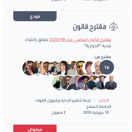
مودع
مقترح قانون
مقترح قانون أساسي عدد 2020/98
يتعلق بإنشاء
بلدية "الحرارية"
مقترح من:
16
:
اللجان
لجنة تنظيم الإدارة وشؤون القوات
الحاملة للسلاح
10 جويلية 2020
2 فصول
مرفوض