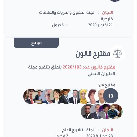
:
اللجان
لجنة الحقوق والحريات والعلاقات
الخارجية
21 أكتوبر 2020
-- فصول
مودع
مقترح قانون
مقترح قانـون عدد 2020/103
يتعلّق بتنقيح مجلة
الطيران المدني
مقترح من:
13
:
اللجان
لجنة التشريع العام
23 جويلية 2020
2 فصول