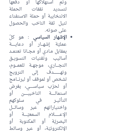
وتم استهلاكها أو دفعها
لتسديد نفقات الحملة
الانتخابية أو حملة الاستفتاء
لنيل ثقة الناخب والحصول
على صوته.
الإشهار السياسي
: هو كلّ
عمليّة إشهـــار أو دعايــــــة
بمقابل مـادي أو مجــانا تعتمــد
أساليب وتقنيات التسويــق
التجــــاري، موجهــة للعمـــوم،
وتهـــــــــــدف إلى الترويج
لشخص أو لموقف أو لبرنـــامج
أو لحزب سياســــــي، بغرض
استمالــــــة الناخبيــــــن أو
التأثيــر في سلوكهم
واختياراتهم عبر وسائــــل
الإعـــــــــلام السمعيّـــــة أو
البصريّة أو المكتوبة أو
الإلكترونيّة، أو عبر وسائط