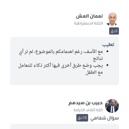
نعمان العش
الكتلة الديمقراطية
5دق
تعقيب
مع الأسف، رغم اهتمامكم بالموضوع، لم نر أي
نتائج
يجب وضع طرق أخرى فيها أكثر ذكاء للتعامل
مع الطفل
حبيب بن سيدهم
كتلة ائتلاف الكرامة
سؤال شفاهي
10دق