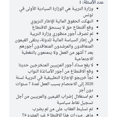
عدد الأسئلة: 1
وزارة التربية هي الوزارة السيادية الأولى في
تونس
انتهكت الحقوق المالية للإطار التربوي
وقع اٌقتطاع حق لا يستحق الاقتطاع
لم تصرف أجور منظوري وزارة التربية
في إطار السياسة المالية للدولة، يتلقى القيمون
المتعاقدون والمرشدون المتعاقدون أجورهم
بعد 7 أشهر من العمل ولا يتمتعون بالتغطية
الاجتماعية
لا يقع سداد أجور المربيين المتخرجين حديثا
وقع الاقتطاع من أجور الأساتذة النواب
لجأ خريجو الإجازة التطبيقية في التربية لسنة
2020 إلى الاعتصام بسبب العمل لمدة 7 سنوات
دون أجر
تم استغلال إضراب القيمين والمربيين من أجل
تسجيل نقاط سياسية
تم تسليط العقاب على من لم يضرب
ماهي مبررات هذا الاقتطاع غير المشروع؟