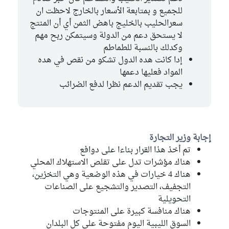
للجميع و بمتابعة الأسعار بالخارج لاحظت ان
سعرالحليب بالخليج باهض الثمن أي أن المنتج
لا يستحق دعم من الدولة وسيتمكن ربح مهم
وكدلك بالنسبة للطماطم
إدا كانت هده الدول تشكو من نقص في هده
المواد فعليها دعمها
يجب تقديم الدعم نظرا لدفع الضرائب
إجابة وزير التجارة
تم أخذ هذا القرار بناءا على دوافع
هناك مؤشرات تدل على تقلص الاستهلاك المحلي
هناك 4 خيارات في هذه الوضعية وهي التخزين،
التجفيف، التصدير والتشجيع على الصناعات
التحويلية
هناك منافسة كبيرة على المنتوجات
السوق الليبية اليوم مفتوحة على كل البلدان