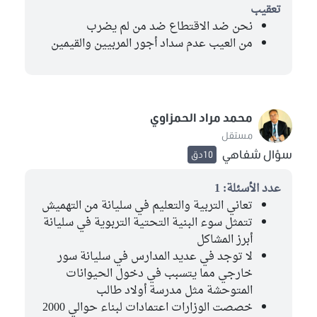
تعقيب
نحن ضد الاقتطاع ضد من لم يضرب
من العيب عدم سداد أجور المربيين والقيمين
محمد مراد الحمزاوي
مستقل
سؤال شفاهي
10دق
عدد الأسئلة: 1
تعاني التربية والتعليم في سليانة من التهميش
تتمثل سوء البنية التحتية التربوية في سليانة
أبرز المشاكل
لا توجد في عديد المدارس في سليانة سور
خارجي مما يتسبب في دخول الحيوانات
المتوحشة مثل مدرسة أولاد طالب
خصصت الوزارات اعتمادات لبناء حوالي 2000