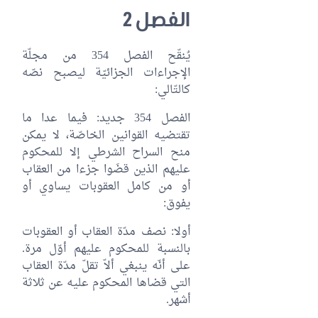
الفصل 2
يُنقّح الفصل 354 من مجلّة
الإجراءات الجزائيّة ليصبح نصّه
كالتّالي:
الفصل 354 جديد: فيما عدا ما
تقتضيه القوانين الخاصّة، لا يمكن
منح السراح الشرطي إلا للمحكوم
عليهم الذين قضَوا جزءا من العقاب
أو من كامل العقوبات يساوي أو
يفوق:
أولا: نصف مدّة العقاب أو العقوبات
بالنسبة للمحكوم عليهم أوّل مرة.
على أنّه ينبغي ألاّ تقلّ مدّة العقاب
التي قضاها المحكوم عليه عن ثلاثة
أشهر.