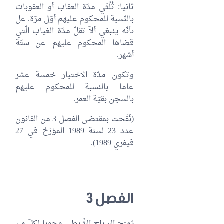
ثانيا: ثُلُثَي مدّة العقاب أو العقوبات
بالنّسبة للمحكوم عليهم أوّل مرّة. عل
ىأنّه ينبغي ألاّ تقلّ مدّة الغياب الّتي
قضاها المحكوم عليهم عن ستّة
أشهر.
وتكون مدّة الاختبار خمسة عشر
عاما بالنسبة للمحكوم عليهم
بالسجن بقيّة العمر.
(نُقّحت بمقتضى الفصل 3 من القانون
عدد 23 لسنة 1989 المؤرّخ في 27
فيفري 1989).
الفصل 3