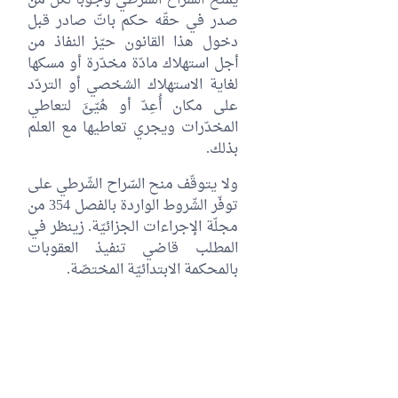
يُمنح السراح الشَّرطي وجوبا لكلّ من
صدر في حقّه حكم باتّ صادر قبل
دخول هذا القانون حيّز النفاذ من
أجل استهلاك مادّة مخدّرة أو مسكها
لغاية الاستهلاك الشخصي أو التردّد
على مكان أُعِدّ أو هُيّئَ لتعاطي
المخدّرات ويجري تعاطيها مع العلم
بذلك.
ولا يتوقّف منح السّراح الشّرطي على
توفّر الشّروط الواردة بالفصل 354 من
مجلّة الإجراءات الجزائيّة. زينظر في
المطلب قاضي تنفيذ العقوبات
بالمحكمة الابتدائيّة المختصّة.