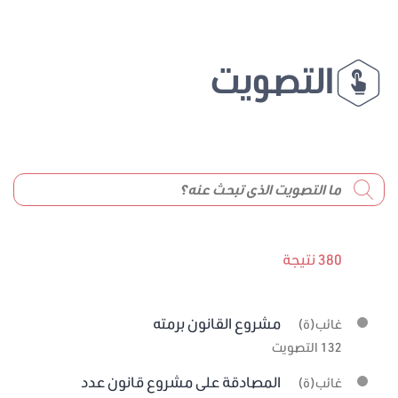
التصويت
380 نتيجة
مشروع القانون برمته
غائب(ة)
132 التصويت
المصادقة على مشروع قانون عدد
غائب(ة)