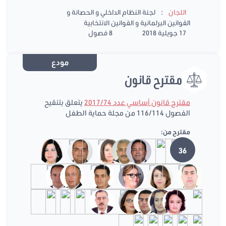
:
اللجان
لجنة النظام الداخلي و الحصانة و
القوانين البرلمانية و القوانين الانتخابية
17 جويلية 2018
8 فصول
مودع
مقترح قانون
مقترح قانون أساسي عدد 2017/74
يتعلق بتنقيح
الفصول 116/114 من مجلة حماية الطفل
مقترح من:
36