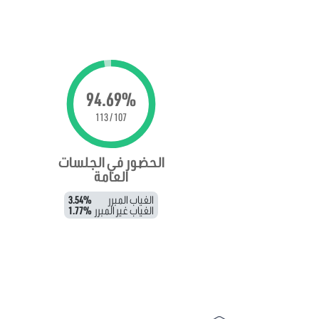
94.69%
107 / 113
الحضور في الجلسات
العامة
الغياب المبرر
3.54%
الغياب غير المبرر
1.77%