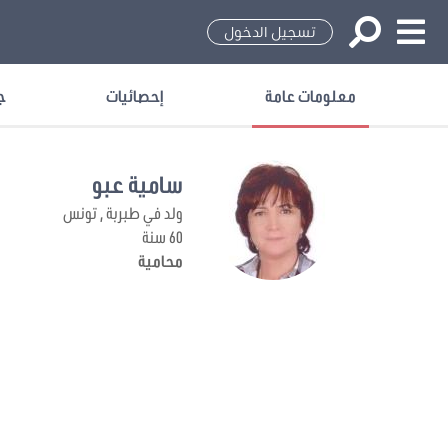
تسجيل الدخول
معلومات عامة
إحصائيات
ج
سامية عبو
ولد في طبربة , تونس
60 سنة
محامية