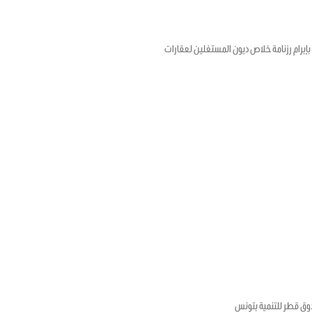
رخ في 12 ماي 2020 المتعلق بتمديد الأجل المتعلق بإبرام رزنامة خلاص ديون المستغلين لعقارات
وق قطر للتنمية بتونس