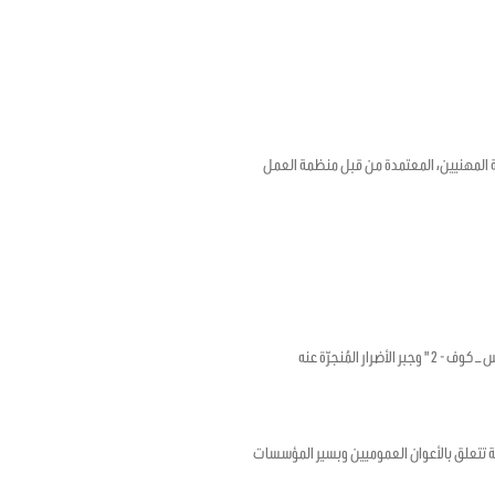
18 بشأن الإطار الترويجي للصحة والسلامة المهنيين، المعتمدة من قبل منظمة العمل
لمُنجرّة عنه
ؤرخ في 17 أفريل 2020 المتعلق بضبط أحكام استثنائية تتعلق بالأعوان العموميين وبسير المؤسسات