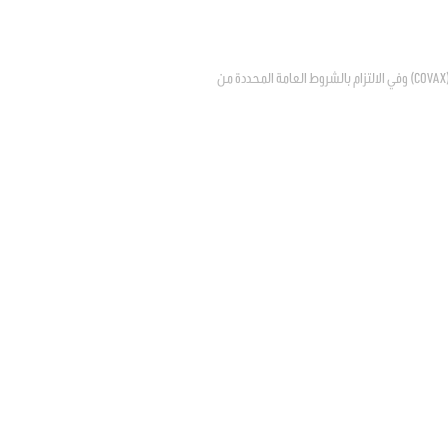
يتعلق بالترخيص للدولة في الانضمام إلى المبادرة العالمية لتسهيل إتاحة اللقاحات ضد فيروس كوفيد – 19 "كوفاكس" (COVAX) وفي الالتزام بالشروط العامة المحددة من