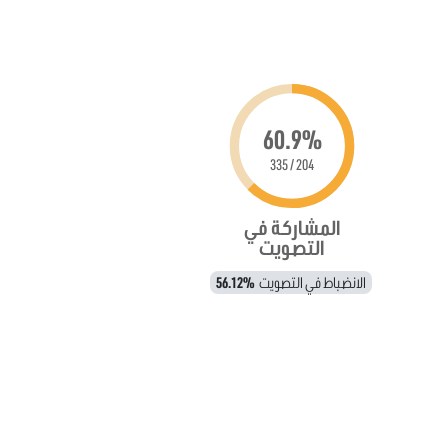
60.9%
204 / 335
المشاركة في
التصويت
الانضباط في التصويت
56.12%