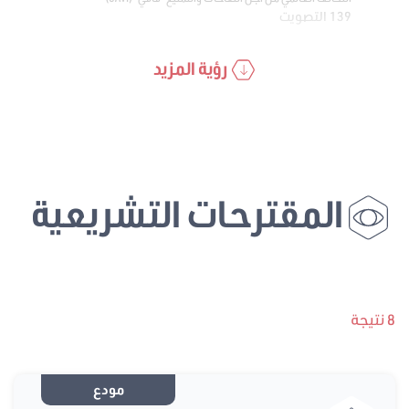
139 التصويت
رؤية المزيد
المقترحات التشريعية
8 نتيجة
مودع