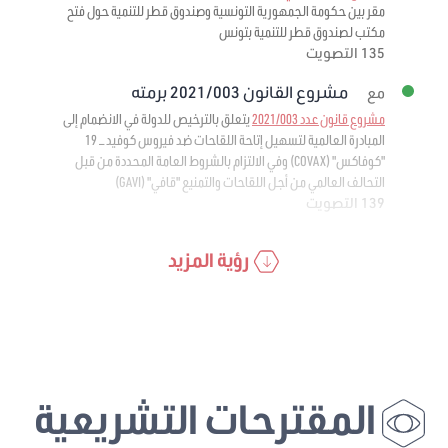
مقر بين حكومة الجمهورية التونسية وصندوق قطر للتنمية حول فتح
مكتب لصندوق قطر للتنمية بتونس
135 التصويت
مشروع القانون 2021/003 برمته
مع
مشروع قانون عدد 2021/003
يتعلق بالترخيص للدولة في الانضمام إلى
المبادرة العالمية لتسهيل إتاحة اللقاحات ضد فيروس كوفيد – 19
"كوفاكس" (COVAX) وفي الالتزام بالشروط العامة المحددة من قبل
التحالف العالمي من أجل اللقاحات والتمنيع "قافي" (GAVI)
139 التصويت
رؤية المزيد
المقترحات التشريعية