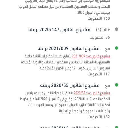
الجمهورية التونسية إلى الاتفاقية رقم 187 بشأن الإطار الترويجي
للصحة والسلامة المهنيين، المعتمدة من قبل منظمة العمل الدولية
بجنيف في 15جوان 2006
160 التصويت
مشروع القانون 2020/147 برمته
غائب(ة)
86 التصويت
مشروع القانون 2021/009 برمته
مع
مشروع قانون عدد 2021/009
يتعلق بضبط أحكام استثنائية خاصة
بالمسؤولية المدنيّة الناتجة عن استخدام اللقاحات والأدوية المُضادة
لفيروس " سارس – كوف - 2 " وجبر الأضرار المُنجرّة عنه
117 التصويت
مشروع القانون 2020/55 برمته
مع
مشروع قانون عدد 2020/55
يتعلق بالمصادقة على مرسوم رئيس
الحكومة عدد 7 لسنة 2020 المؤرخ في 17 أفريل 2020 المتعلق بضبط
أحكام استثنائية تتعلق بالأعوان العموميين وبسير المؤسسات
والمنشآت العمومية والمصالح الإدارية
132 التصويت
مشروع القانون 2020/66 برمته