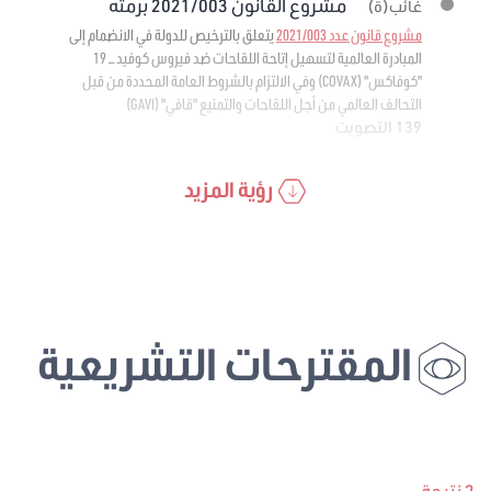
مشروع القانون 2021/003 برمته
غائب(ة)
مشروع قانون عدد 2021/003
يتعلق بالترخيص للدولة في الانضمام إلى
المبادرة العالمية لتسهيل إتاحة اللقاحات ضد فيروس كوفيد – 19
"كوفاكس" (COVAX) وفي الالتزام بالشروط العامة المحددة من قبل
التحالف العالمي من أجل اللقاحات والتمنيع "قافي" (GAVI)
139 التصويت
رؤية المزيد
المقترحات التشريعية
2 نتيجة