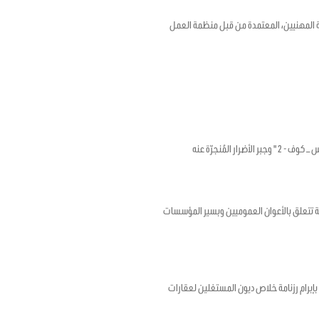
18 بشأن الإطار الترويجي للصحة والسلامة المهنيين، المعتمدة من قبل منظمة العمل
لمُنجرّة عنه
ؤرخ في 17 أفريل 2020 المتعلق بضبط أحكام استثنائية تتعلق بالأعوان العموميين وبسير المؤسسات
رخ في 12 ماي 2020 المتعلق بتمديد الأجل المتعلق بإبرام رزنامة خلاص ديون المستغلين لعقارات