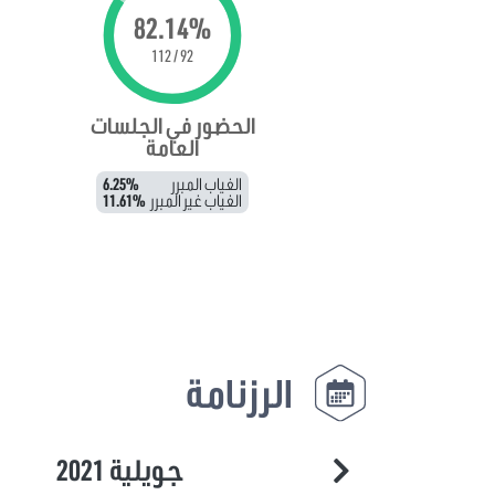
82.14%
92 / 112
الحضور في الجلسات
العامة
الغياب المبرر
6.25%
الغياب غير المبرر
11.61%
الرزنامة
جويلية 2021