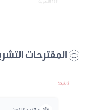
139 التصويت
المقترحات التشري
2 نتيجة