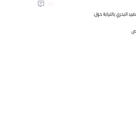
لصيد البحري بالنيابة حول:
رص