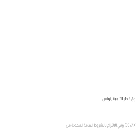
وق قطر للتنمية بتونس
يتعلق بالترخيص للدولة في الانضمام إلى المبادرة العالمية لتسهيل إتاحة اللقاحات ضد فيروس كوفيد – 19 "كوفاكس" (COVAX) وفي الالتزام بالشروط العامة المحددة من