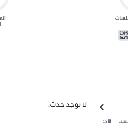
جلسات
الم
ا
5.31
46.9
لا يوجد حدث.
لسبت
الأحد