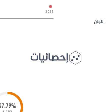
2026
اللجان
إحصائيات
47.79%
54 / 113