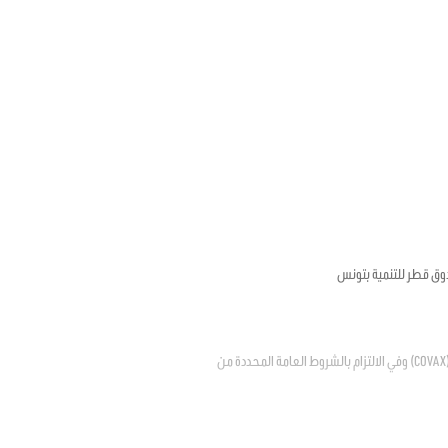
وق قطر للتنمية بتونس
يتعلق بالترخيص للدولة في الانضمام إلى المبادرة العالمية لتسهيل إتاحة اللقاحات ضد فيروس كوفيد – 19 "كوفاكس" (COVAX) وفي الالتزام بالشروط العامة المحددة من