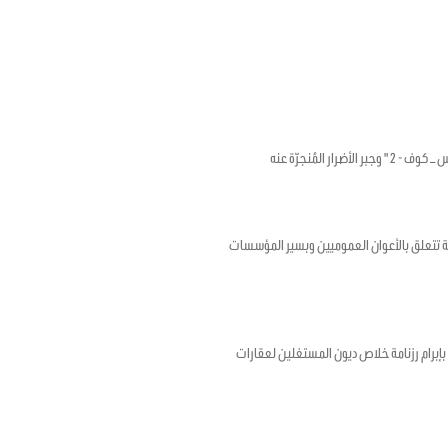
لمُنجرّة عنه
ؤرخ في 17 أفريل 2020 المتعلق بضبط أحكام استثنائية تتعلق بالأعوان العموميين وبسير المؤسسات
رخ في 12 ماي 2020 المتعلق بتمديد الأجل المتعلق بإبرام رزنامة خلاص ديون المستغلين لعقارات