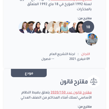
لسنة 1992 المؤرخ في 18 ماي 1992 المتعلّق
بالمخدّرات
مقترح من:
10
:
اللجان
لجنة التشريع العام
09 فيفري 2021
-- فصول
مودع
مقترح قانون
مقترح قانون عدد 2020/150
يتعلق بضبط النظام
الأساسي لسلك أمناء المحاكم من الصنف العدلي
مقترح من: