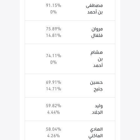
مصطفى
91.15%
بن أحمد
0%
مروان
75.89%
فلفال
14.81%
هشام
74.11%
بن
0%
أحمد
حسين
69.91%
جنيح
14.71%
وليد
59.82%
الجلاد
4.44%
الهادي
58.04%
الماكني
4.26%