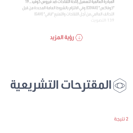
المبادرة العالمية لتسهيل إتاحة اللقاحات ضد فيروس كوفيد – 19
"كوفاكس" (COVAX) وفي الالتزام بالشروط العامة المحددة من قبل
التحالف العالمي من أجل اللقاحات والتمنيع "قافي" (GAVI)
139 التصويت
رؤية المزيد
المقترحات التشريعية
2 نتيجة