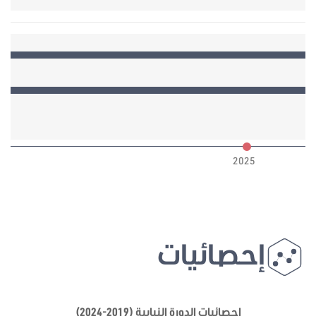
6
2025
إحصائيات
إحصائيات الدورة النيابية (2019-2024)