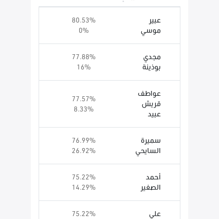
عبير
80.53%
موسي
0%
مجدي
77.88%
بوذينة
16%
عواطف
77.57%
قريش
8.33%
عبيد
سميرة
76.99%
السايحي
26.92%
أحمد
75.22%
الصغير
14.29%
علي
75.22%