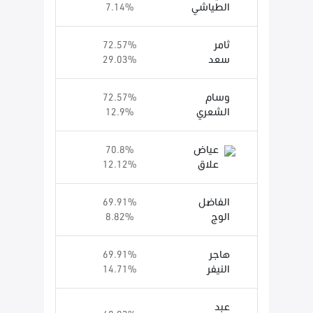
الطياشي
7.14%
ثامر
72.57%
سعد
29.03%
وسام
72.57%
الشعري
12.9%
عياض
70.8%
علاق
12.12%
الفاضل
69.91%
الوج
8.82%
هاجر
69.91%
النيفر
14.71%
عبد