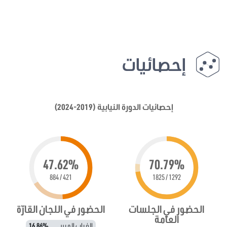
إحصائيات
إحصائيات الدورة النيابية (2019-2024)
47.62%
70.79%
421 / 884
1292 / 1825
الحضور في الجلسات
الحضور في اللجان القارّة
العامة
الغياب المبرر
16.86%