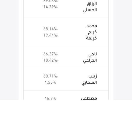
69.03%
الرزاق
14.29%
الحسني
محمد
68.14%
كريم
19.44%
كريفة
ناجي
66.37%
الجراحي
18.42%
زينب
60.71%
السفاري
4.55%
مصطفى
46.9%
الغربي
16.67%