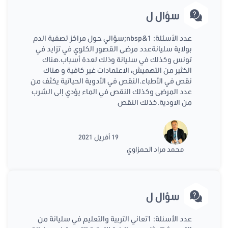
سؤال ل
عدد الأسئلة: 1&nbsp;سؤالي حول مراكز تصفية الدم
بولاية سليانةعدد مرضى القصور الكلوي في تزايد في
تونس وكذلك في سليانة وذلك لعدة أسباب.هناك
الكثير من التهميش، الاعتمادات غير كافية و هناك
نقص في الأطباء.النقص في الأدوية الحياتية يكثف من
عدد المرضى وكذلك النقص في الماء يؤدي إلى الشرب
من الاودية.كذلك النقص
19 أفريل 2021
محمد مراد الحمزاوي
سؤال ل
عدد الأسئلة: 1تعاني التربية والتعليم في سليانة من