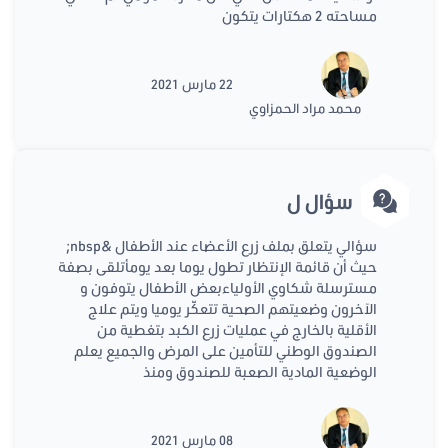
مساحته 2 هكتارات يتكون
22 مارس 2021
محمد مراد الحمزاوي
سؤال ل
سؤالي يتعلق بملف زرع الأعضاء عند الأطفال &nbsp;
حيث أن قائمة الإنتظار تطول يوما بعد يومأتلقى بصفة
مسترسلة شكاوي الأولياءبعض الأطفال يتوفون و
الآخرون وضعيتهم الصحية تتعكّر يوميا ويتم علاج
الأقلية بالخارج في عمليات زرع الكبد بتغطية من
الصندوق الوطني للتأمين على المرض والجميع يعلم
الوضعية المادية الصعبة للصندوق ومنذ
08 مارس 2021