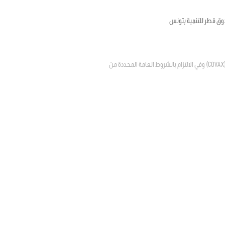
وق قطر للتنمية بتونس
يتعلق بالترخيص للدولة في الانضمام إلى المبادرة العالمية لتسهيل إتاحة اللقاحات ضد فيروس كوفيد – 19 "كوفاكس" (COVAX) وفي الالتزام بالشروط العامة المحددة من