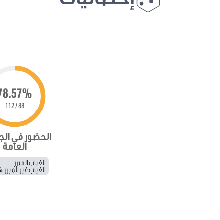
78.57%
88 / 112
الحضور في ال
العامة
الغياب المبرر
الغياب غير المبرر
%