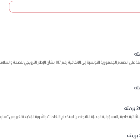
يتعلق بالموافقة على انضمام الجمهورية التونسية إلى الاتفاقية رقم 7
 خاصة بالمسؤولية المدنيّة الناتجة عن استخدام اللقاحات والأدوية المُضادة لفيروس " سارس – كوف - 2 " وجبر الأضرار ا