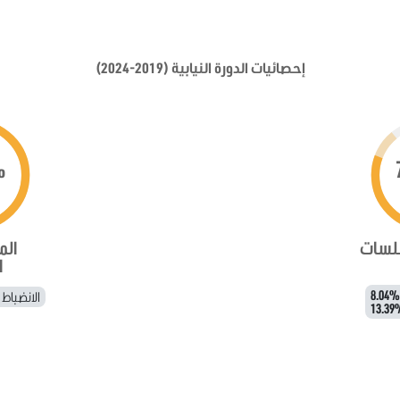
إحصائيات الدورة النيابية (2019-2024)
%
جلسات
الم
ا
8.04%
الانضباط
13.39