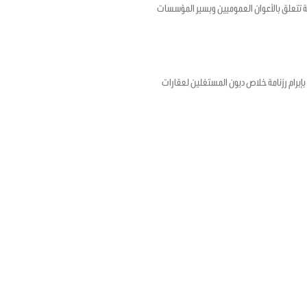
ؤرخ في 17 أفريل 2020 المتعلق بضبط أحكام استثنائية تتعلق بالأعوان العموميين وبسير المؤسسات
رخ في 12 ماي 2020 المتعلق بتمديد الأجل المتعلق بإبرام رزنامة خلاص ديون المستغلين لعقارات