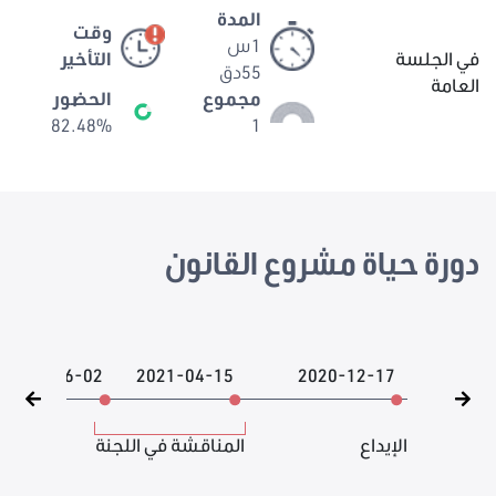
المدة
وقت
1س
في الجلسة
التأخير
55دق
العامة
مجموع
الحضور
82.48%
1
دورة حياة مشروع القانون
2021-06-02
2021-04-15
2020-12-17
الإيداع
المناقشة في اللجنة