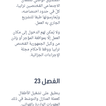
الصندوق الوطني للضمان
الاجتماعي المُختصين ترابيا،
كلّ في حدود اختصاصه،
ويُمارسونها طبقا للتشريع
الجاري به العمل.
ولا يُمكن لهم الدخول إلى مكان
العمل إلّا بموافقة المؤجر أو بإذن
من وكيل الجمهورية المُختص
ترابيا ووفقا لأحكام مجلة
الإجراءات الجزائية.
الفصل 23
ينطبق على تشغيل الأطفال
كعملة المنازل والتوسّط في ذلك
العقوبات الواردة بالقوانين