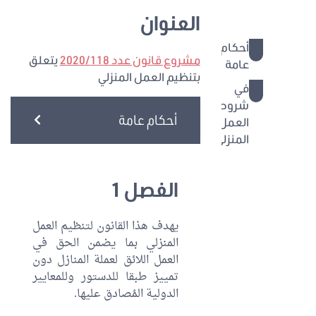
العنوان
أحكام
1 - 4
مشروع قانون عدد 2020/118
يتعلق
عامة
بتنظيم العمل المنزلي
في
5 - 19
شروط
أحكام عامة
العمل
المنزلي
القسم
الأول:
الفصل 1
في
العمل
يهدف هذا القانون لتنظيم العمل
المنزلي
المنزلي بما يضمن الحق في
لدى
العمل اللائق لعملة المنازل دون
مؤجر
تمييز طبقا للدستور وللمعايير
واحد
الدولية المُصادق عليها.
القسم