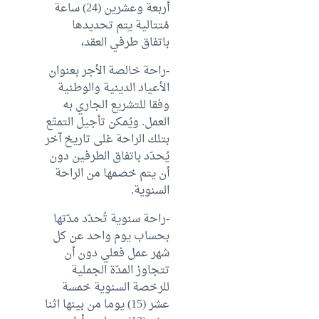
أربعة وعشرين (24) ساعة
مُتتالية يتم تحديدها
باتفاق طرفي العقد،
-راحة خالصة الأجر بعنوان
الأعياد الدينية والوطنية
وفقا للتشريع الجاري به
العمل. ويُمكن تأجيل التمتّع
بتلك الراحة غلى تاريخ آخر
يُحدّد باتفاق الطرفين دون
أن يتم خصمها من الراحة
السنوية.
-راحة سنوية تُحدّد مدّتها
بحساب يوم واحد عن كل
شهر عمل فعلي دون أن
تتجاوز المدّة الجملية
للرخصة السنوية خمسة
عشر (15) يوما من بينها اثنا