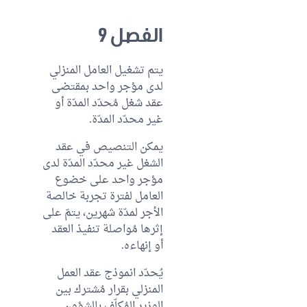
الفصل 9
يتم تشغيل العامل المنزلي
لدى مؤجر واحد بمقتضى
عقد شغل مُحدّد المدّة أو
غير محدّد المدّة.
يمكن التنصيص في عقد
الشغل غير محدّد المدّة لدى
مؤجر واحد على خضوع
العامل لفترة تجربة خالصة
الأجر لمدّة شهرين، يتمّ على
إثرها مُواصلة تنفيذ العقد
أو إنهاءه.
يُحدّد انموذج عقد العمل
المنزلي بقرار مُشترك بين
الوزير المُكلّف بالشؤون