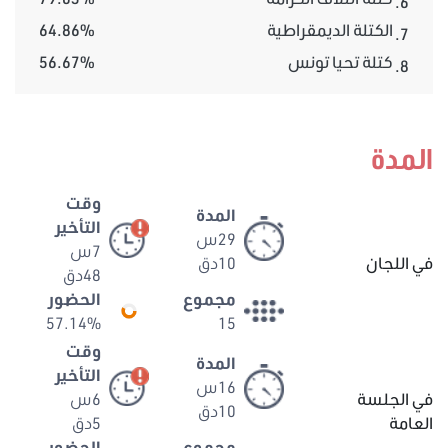
6.
الكتلة الديمقراطية
64.86%
7.
كتلة تحيا تونس
56.67%
8.
المدة
وقت
المدة
التأخير
29س
7س
في اللجان
10دق
48دق
مجموع
الحضور
57.14%
15
وقت
المدة
التأخير
16س
في الجلسة
6س
10دق
العامة
5دق
مجموع
الحضور