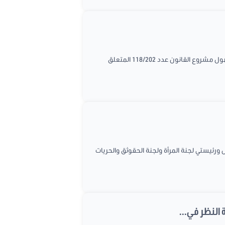
عقدت لجنة شؤون المرأة والأسرة والطفولة والشباب والمسنين جلسة عمل يوم الإثنين الموافق ل24 ماي 2021 لمناقشة فصول مشروع القانون عدد 118/202 المتعلق
بحث العلمي إجتماعا يوم الجمعة الموافق ل21 ماي 2021 بحضور ممثلي الكتل ورئيستي لجنة المرأة ولجنة الحقوثق والحريات
 النظر في...