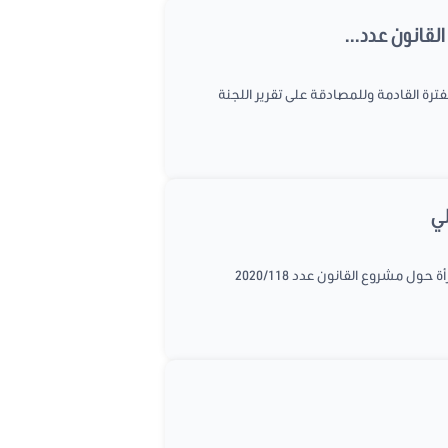
لقانون عدد...
ة يوم الخميس 11 فيفري 2021 لتحديد جدول اعمالها في الفترة القادمة وللمصادقة على تقرير اللجنة
عقدت لجنة الشباب والشؤون الثقافية والتربية والبحث العلمي جلسة عمل يوم الجمعة 29 جانفي 2021 للإستماع إلى وزيرة المرأة حول مشروع القانون عدد 2020/118