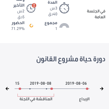
المدة
التأخير
3س
في الجلسة
2س
40دق
العامة
5دق
مجموع
الحضور
71.29%
1
دورة حياة مشروع القانون
2019-08-15
2019-08-08
2019-08-06
الإيداع
المناقشة في اللجنة