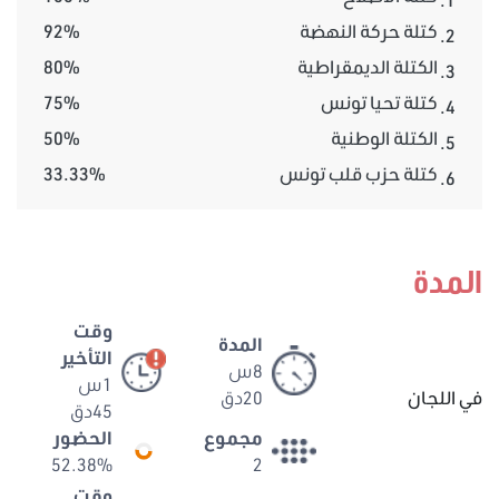
كتلة حركة النهضة
92%
2.
الكتلة الديمقراطية
80%
3.
كتلة تحيا تونس
75%
4.
الكتلة الوطنية
50%
5.
كتلة حزب قلب تونس
33.33%
6.
المدة
وقت
المدة
التأخير
8س
1س
في اللجان
20دق
45دق
مجموع
الحضور
52.38%
2
وقت