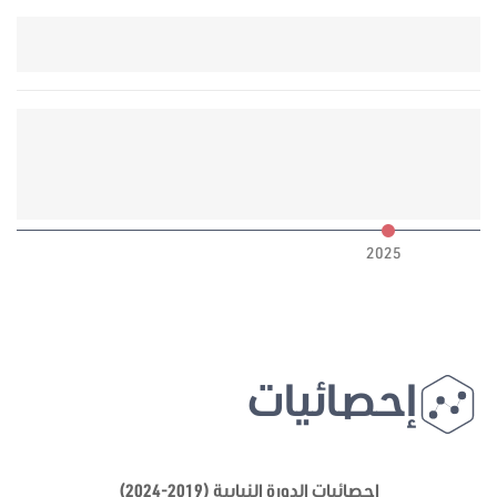
6
2025
إحصائيات
إحصائيات الدورة النيابية (2019-2024)