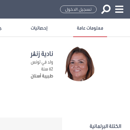
تسجيل الدخول
معلومات عامة
إحصائيات
ج
نادية زنڨر
ولد في تونس
62 سنة
طبيبة أسنان
الكتلة البرلمانية