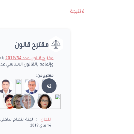
6 نتيجة
مقترح قانون
مقترح قانون عدد 2019/34
وإتمامه بالقانون الاساسي عدد 7 لسنة 2017 المؤرخ في 14 فيفري 7
مقترح من:
42
:
اللجان
لجنة النظام الداخلي و
14 ماي 2019