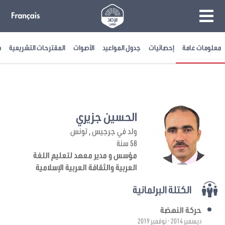
معلومات عامة
إحصائيات
جدول المواعيد
الأصوات
المقترحات التشريعية
م
الحسين جزيري
ولد في جرجيس , تونس
58 سنة
مؤسس و مدير معهد لتعليم اللغة
العربية والثقافة العربية الإسلامية
الكتلة البرلمانية
حركة النهضة
ديسمبر 2014 - نوفمبر 2019