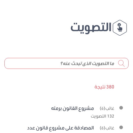
التصويت
380 نتيجة
مشروع القانون برمته
غائب(ة)
132 التصويت
المصادقة على مشروع قانون عدد
غائب(ة)